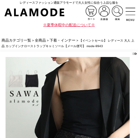
レディースファッション通販アラモードで大人女性に似合う上品な服を
※夏季休暇中の配送について※
商品カテゴリ一覧
全商品
下着・インナー
>
>
> 【イベントセール】 レディース 大人 上
品 カップインナローストラップキャミソール【メール便可】 mode-9943