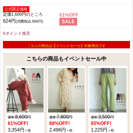
公式限定価格
定価1,600円
61
624円
SALE
(消費税込:686円)
6ポイント進呈
こちらの商品は【イベントセール】対象商品です
こちらの商品もイベントセール中
8,600
7,800
3,500
61
%OFF!
68
%OFF!
65
%OFF!
3,354円
2,496円
1,225円