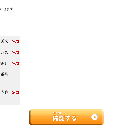
わせます
氏名
ドレス
確認）
話番号
-
-
せ内容