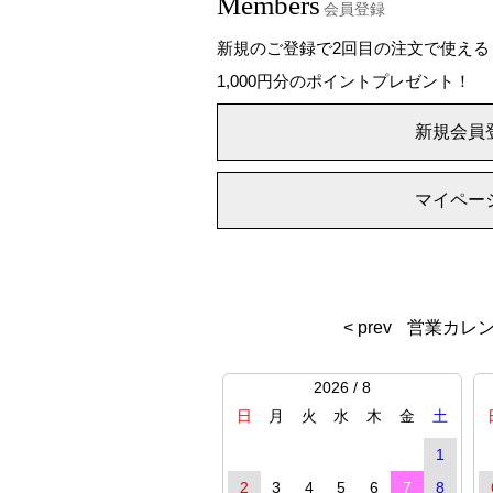
Members
会員登録
新規のご登録で2回目の注文で使える
1,000円分のポイントプレゼント！
新規会員
マイペー
< prev
営業カレ
2026 / 8
日
月
火
水
木
金
土
1
2
3
4
5
6
7
8