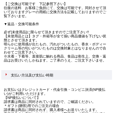
【ご交換は可能です 下記参照下さい】
往復の送料 お客様ご負担にて、交換は可能です。同封させて頂
いておりますグレーの用紙に交換方法を記載しておりますのでご
覧下さいませ。
▼返品・交換可能条件
必ず[未使用品]に限らせて頂きますのでご注意下さい!!
【未使用品とは】タグ・外箱等が全て揃い商品価値を下げない状
態とさせて頂きます。
明らかに使用感が出たもの、汚れがついたもの、香水・ボディー
クリーム等の匂いがついたものは交換対象とはなりませんので合
わせてご注意下さい。
※水着・下着等、直接肌に触れる商品、食品は衛生上、交換・返
品はお受けいたしかねます。ご了承のうえ、ご注文下さいませ。
支払い方法及び支払い時期
お支払いはクレジットカード・代金引換・コンビニ決済(NP後払
い)がご利用いただけます。
【NP後払いについて】
請求書は商品に同封されていますので、ご確認ください。
＊ギフト(贈答)用でのご注文の場合
請求書は商品に同封されず、購入者様へお送りいたします。