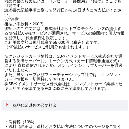
商品代金のお支払いは「コンビニ」「郵便局」「銀行」どこでも
可能です。
請求書の記載事項に従って発行日から14日以内にお支払いくださ
い。
○ご注意
後払い手数料：260円
後払いのご注文には、株式会社ネットプロテクションズの提供す
るNP後払いwizサービスが適用され、サービスの範囲内で個人情報
を提供し、 代金債権を譲渡します。
ご利用限度額は累計残高で55,000円（税込）迄です。
（NP後払いサービスご利用分も含まれます。）
※クレジットカード情報は、SBペイメントサービス株式会社が運
営する決済サーバーに、トークン方式（カード情報非通過方式）
により 直接送信されるため、オンラインショップサーバーを通過
いたしません。
また、当ショップ及びフューチャーショップ社では、クレジット
カード情報を一切保持しておりません。
株SBペイメントサービス株式会社は、クレジットカード業界のセ
キュリティ基準であるPCI DSSに完全準拠しております。
商品代金以外の必要料金
・消費税（10%）
・送料（詳細は、送料とお支払い方法についてのページをご覧く