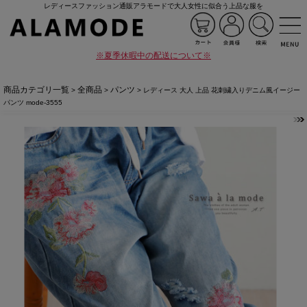
レディースファッション通販アラモードで大人女性に似合う上品な服を
※夏季休暇中の配送について※
商品カテゴリ一覧
全商品
パンツ
>
>
> レディース 大人 上品 花刺繍入りデニム風イージー
パンツ mode-3555