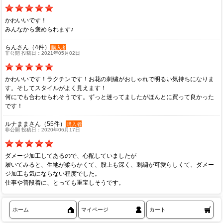
かわいいです！
みんなから褒められます♪
らんさん（4件）
購入者
非公開 投稿日：2021年05月02日
かわいいです！ラクチンです！お花の刺繍がおしゃれで明るい気持ちになりま
す。そしてスタイルがよく見えます！
何にでも合わせられそうです。ずっと迷ってましたがほんとに買って良かった
です！
ルナままさん（55件）
購入者
非公開 投稿日：2020年06月17日
ダメージ加工してあるので、心配していましたが
履いてみると、生地が柔らかくて、股上も深く、刺繍が可愛らしくて、ダメー
ジ加工も気にならない程度でした。
仕事や普段着に、とっても重宝しそうです。
ホーム
マイページ
カート