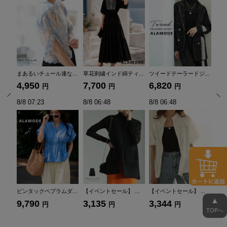
...
【イベントセール】 ...
【低身長さんサイズ対...
【イベントセール】 ...
【イ
3,344
3,300
2,887
2,
8/8 06:48
8/8 06:48
8/8 06:48
8/8
..
【低身長さんサイズ対...
【イベントセール】 ...
【イベントセール】 ...
コッ
▲
3,300
3,025
2,926
4,
TOPへ