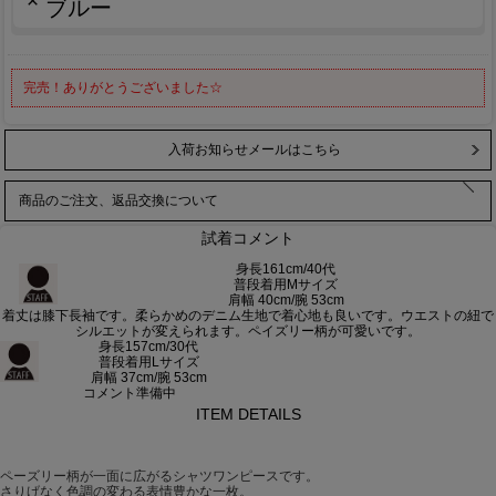
×
ブルー
完売！ありがとうございました☆
入荷お知らせメールはこちら
商品のご注文、返品交換について
試着コメント
身長161cm/40代
普段着用Mサイズ
肩幅 40cm/腕 53cm
着丈は膝下長袖です。柔らかめのデニム生地で着心地も良いです。ウエストの紐で
シルエットが変えられます。ペイズリー柄が可愛いです。
身長157cm/30代
普段着用Lサイズ
肩幅 37cm/腕 53cm
コメント準備中
ITEM DETAILS
商品コメント
ペーズリー柄が一面に広がるシャツワンピースです。
さりげなく色調の変わる表情豊かな一枚。