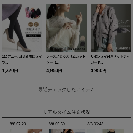
110デニール2足組着圧タイ
レースメロウスリムカット
リボンタイ付きドットジャ
ツ...
ソー【...
ガード...
1,320
4,950
4,950
最近チェックしたアイテム
リアルタイム注文状況
8/8 06:48
8/8 06:48
8/8 06:48
8/8