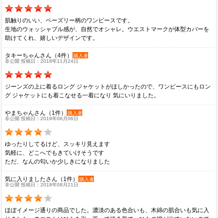
肌触りのいい、ペーズリー柄のワンピースです。
生地のウォッシャブル感が、自然でオシャレ。ウエストマークが体型カバーを
助けてくれ、嬉しいデザインです。
タキーちゃんさん（4件）
購入者
非公開 投稿日：2018年11月24日
ジーンズの上に着るロング ジャケットがほしかったので、ワンピースにもロン
グ ジャケットにも着こなせる一着になり 気にいりました。
やまちゃんさん（1件）
購入者
非公開 投稿日：2019年06月06日
ゆったりしてるけど、スッキリ見えます
気軽に、どこへでもきていけそうです
ただ、なんの匂いか少しきになりました
気に入りましたさん（1件）
購入者
非公開 投稿日：2018年08月21日
ほぼイメージ通りの商品でした。濃淡のある色合いも、木綿の肌合いも気に入