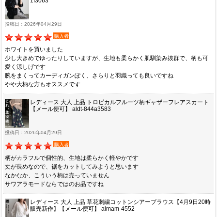
1f3063
投稿日：2026年04月29日
購入者
ホワイトを買いました
少し大きめでゆったりしていますが、生地も柔らかく肌馴染み抜群で、柄も可
愛く涼しげです
腕をまくってカーディガンぽく、さらりと羽織っても良いですね
やや大柄な方もオススメです
レディース 大人 上品 トロピカルフルーツ柄ギャザーフレアスカート
【メール便可】 aldt-844a3583
投稿日：2026年04月29日
購入者
柄がカラフルで個性的、生地は柔らかく軽やかです
丈が長めなので、裾をカットしてみようと思います
なかなか、こういう柄は売っていません
サワアラモードならではのお品ですね
レディース 大人 上品 草花刺繍コットンシアーブラウス【4月9日20時
販売新作】【メール便可】 almam-4552