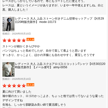
レースがしっかりしているので、冬にもコートしたに使えそう。
レースは、夏というイメージがありますが、いまや一年中使えますしね。白と
黒、購入しました！
レディース 大人 上品 ストーン付きデニム切替セットアップ 【4月29
日20時販売新作】 mode-10173
投稿日：2026年05月10日
購入者
ストーンが細かくきらびやか
パンツはちょっと長めでしたが、自分で直して着ようと思います
すっきり、かっこよく、ほかの洋服にも合わせやすく、重宝しそうです
レディース 大人 上品 スクエアロゴ入りコットンTシャツ【4月30日20
時販売新作】【メール便可】 almy-0056
投稿日：2026年05月10日
購入者
夏に向けて買いました
袖や裾のカット、ロゴのかっこよさ、ちょっと他では売ってないような凝った
デザインですね
生地も、しっかり肌馴染み良い綿で夏活躍しそう