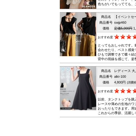
色ちがいでもってても、
商品名
【イベントセー
商品番号
swjp460
価格
定価5,000円
1
おすすめ度
とってもおしゃれです。
会わせたり、ベスト感覚
ひもで調整できて蝶々結
背中の視線を感じて、姿
商品名
レディース 大
商品番号
alkt-100
価格
4,800円
(消費税
おすすめ度
以前、タンクトップを購
レースや薄めの生地のワ
おったりもできます。用
これからの季節、活躍し