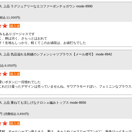
人 上品 ラグジュアリーなエコファーポンチョガウン mode-8990
税込:11,000円)
購入者
厚みもありゴージャスです
く、柄は渋く、さらっとはおれて
す！生地もしっかり、軽くてこのお値段は、お値打ちでした
人 上品 気品溢れる刺繍のシフォンシャツブラウス【メール便可】 mode-8942
込:6,050円)
購入者
愛いボタンに一目惚れでした
これだけ凝ったデザインは売っていませんね。サワアラモードぽい、フェミニンなブラウス
人 上品 重ねても涼しげなクロシェ編みトップス mode-8656
0円
(消費税込:3,850円)
購入者
素材、オールシーズン使えそう。夏は、キャミやノースリーブワンピに、秋冬はハイネック