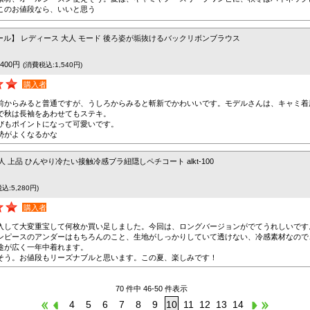
このお値段なら、いいと思う
ル】 レディース 大人 モード 後ろ姿が垢抜けるバックリボンブラウス
,400円
(消費税込:1,540円)
購入者
前からみると普通ですが、うしろからみると斬新でかわいいです。モデルさんは、キャミ着
で秋は長袖をあわせてもステキ。
びもポイントになって可愛いです。
勢がよくなるかな
人 上品 ひんやり冷たい接触冷感ブラ紐隠しペチコート alkt-100
込:5,280円)
購入者
入して大変重宝して何枚か買い足しました。今回は、ロングバージョンがでてうれしいです
ンピースのアンダーはもちろんのこと、生地がしっかりしていて透けない、冷感素材なので
途が広く一年中着れます。
そう。お値段もリーズナブルと思います。この夏、楽しみです！
70 件中 46-50 件表示
4
5
6
7
8
9
10
11
12
13
14