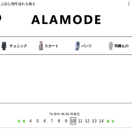
人上品な個性溢れる服を
チュニック
スカート
パンツ
羽織もの
70 件中 46-50 件表示
4
5
6
7
8
9
10
11
12
13
14