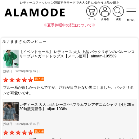
レディースファッション通販アラモードで大人女性に似合う上品な服を
※夏季休暇中の配送について※
ルナままさんのレビュー
【イベントセール】 レディース 大人 上品 バックリボンのバルーンス
リーブジャガードトップス【メール便可】 almam-195589
投稿日：2026年07月02日
購入者
ブルー系が欲しかったんですが、汚れが目立たない黒にしました。バックリボ
ンが可愛いです。
レディース 大人 上品 レース×ペプラムフレアデニムシャツ【4月29日
20時販売新作】 aljun-1038s
投稿日：2026年07月02日
購入者