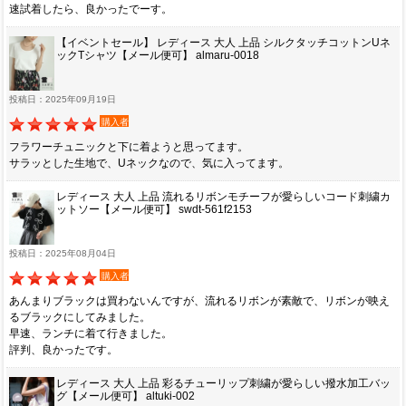
速試着したら、良かったでーす。
【イベントセール】 レディース 大人 上品 シルクタッチコットンUネ
ックTシャツ【メール便可】 almaru-0018
投稿日：2025年09月19日
購入者
フラワーチュニックと下に着ようと思ってます。
サラッとした生地で、Uネックなので、気に入ってます。
レディース 大人 上品 流れるリボンモチーフが愛らしいコード刺繍カ
ットソー【メール便可】 swdt-561f2153
投稿日：2025年08月04日
購入者
あんまりブラックは買わないんですが、流れるリボンが素敵で、リボンが映え
るブラックにしてみました。
早速、ランチに着て行きました。
評判、良かったです。
レディース 大人 上品 彩るチューリップ刺繍が愛らしい撥水加工バッ
グ【メール便可】 altuki-002