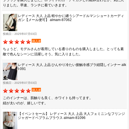
りました。早速、ランチに着ていきます。
レディース 大人 上品 軽やかに纏うシアードルマンショートカーディ
ガン【メール便可】 almam-87062
投稿日：2025年07月03日
購入者
ちょうど、モデルさんが着用している通りのものを購入しました。とっても素
敵で色んなシーンに活躍しそう。気に入りました。
レディース 大人 上品 ひんやり冷たい接触冷感ブラ紐隠しインナー alk
t-091
投稿日：2025年07月03日
購入者
このインナーは、肌触りも良く、ホワイトも持ってます。
紐が太いのが、嬉しいです。
【イベントセール】 レディース 大人 上品 大人フェミニンなフリンジ
ジャガードペプラムブラウス almam-81096