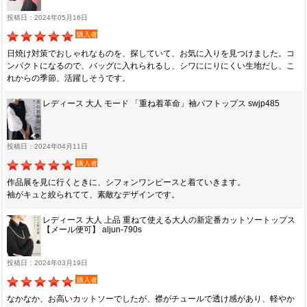
投稿日：2024年05月16日
購入者
日焼け対策でおしゃれなものを、探していて、お気に入りを見つけました。コ
ンパクトになるので、バッグに入れられるし、シワににりにくい生地だし、こ
れからの季節、活躍しそうです。
レディース 大人 モード 「重ね着革命」袖パフトップス swjp485
投稿日：2024年04月11日
購入者
作品展を見に行くときに、シフォンワンピースと着ていきます。
袖がキュと絞られてて、素敵なデザインです。
レディース 大人 上品 重ねて使える大人の新定番カットソートップス
【メール便可】 aljun-790s
投稿日：2024年03月19日
購入者
なかなか、お高いカットソーでしたが、襟がチュールで透け感があり、軽やか