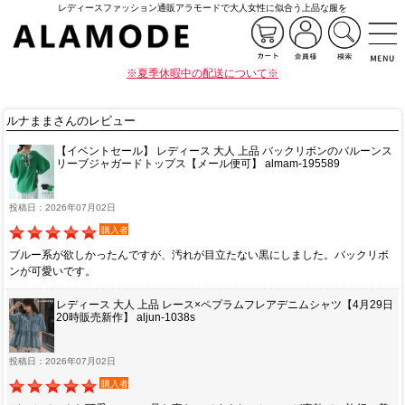
レディースファッション通販アラモードで大人女性に似合う上品な服を
※夏季休暇中の配送について※
ルナままさんのレビュー
【イベントセール】 レディース 大人 上品 バックリボンのバルーンス
リーブジャガードトップス【メール便可】 almam-195589
投稿日：2026年07月02日
購入者
ブルー系が欲しかったんですが、汚れが目立たない黒にしました。バックリボ
ンが可愛いです。
レディース 大人 上品 レース×ペプラムフレアデニムシャツ【4月29日
20時販売新作】 aljun-1038s
投稿日：2026年07月02日
購入者