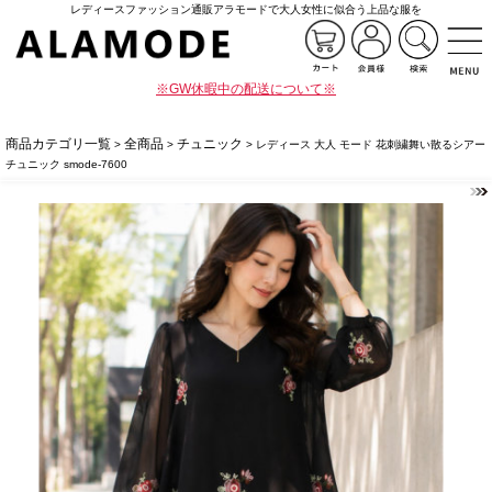
レディースファッション通販アラモードで大人女性に似合う上品な服を
※GW休暇中の配送について※
商品カテゴリ一覧
全商品
チュニック
>
>
> レディース 大人 モード 花刺繍舞い散るシアー
チュニック smode-7600