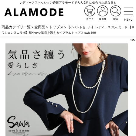
レディースファッション通販アラモードで大人女性に似合う上品な服を
商品カテゴリ一覧
全商品
トップス
>
>
> 【イベントセール】 レディース 大人 モード 【サ
ワジェンヌコラボ】華やかな気品を添えるペプラムトップス swjp496