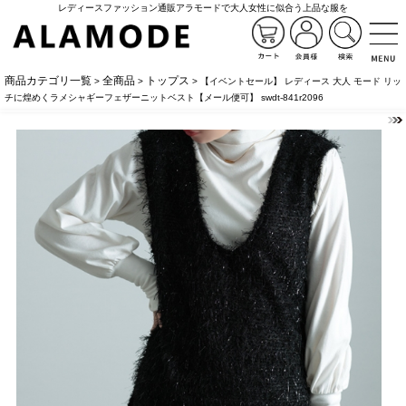
レディースファッション通販アラモードで大人女性に似合う上品な服を
商品カテゴリ一覧
全商品
トップス
>
>
> 【イベントセール】 レディース 大人 モード リッ
チに煌めくラメシャギーフェザーニットベスト【メール便可】 swdt-841r2096