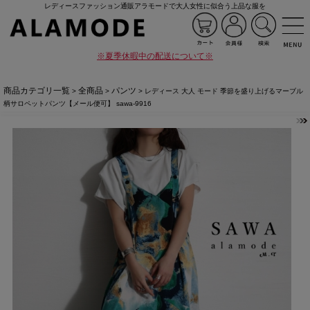
レディースファッション通販アラモードで大人女性に似合う上品な服を
※夏季休暇中の配送について※
商品カテゴリ一覧
全商品
パンツ
>
>
> レディース 大人 モード 季節を盛り上げるマーブル
柄サロペットパンツ【メール便可】 sawa-9916