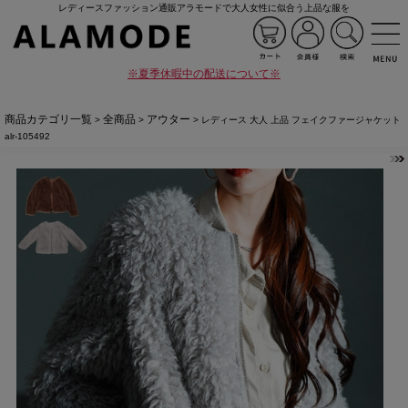
レディースファッション通販アラモードで大人女性に似合う上品な服を
※夏季休暇中の配送について※
商品カテゴリ一覧
全商品
アウター
>
>
> レディース 大人 上品 フェイクファージャケット
alr-105492