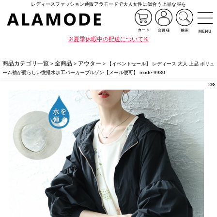
レディースファッション通販アラモードで大人女性に似合う上品な服を
※夏季休暇中の配送について※
商品カテゴリ一覧
全商品
アウター
>
>
> 【イベントセール】 レディース 大人 上品 ボリュ
ーム袖が愛らしい微撥水加工パーカーブルゾン【メール便可】 mode-9930