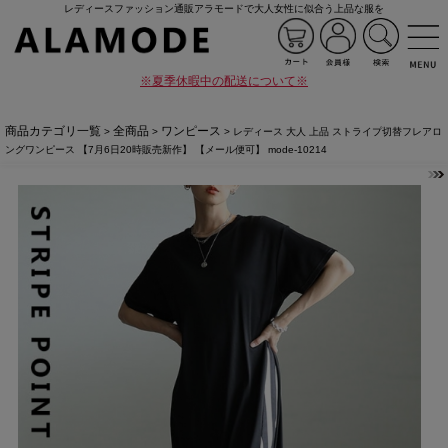
レディースファッション通販アラモードで大人女性に似合う上品な服を
※夏季休暇中の配送について※
商品カテゴリ一覧
全商品
ワンピース
>
>
> レディース 大人 上品 ストライプ切替フレアロ
ングワンピース 【7月6日20時販売新作】 【メール便可】 mode-10214