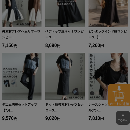
異素材フレアヘムサマーワ
ベアトップ風キャミワンピ
ピンタックインド綿ワンピ
ンピー...
ース ...
ース【...
7,150
8,690
7,260
デニム切替セットアップ
ドット柄異素材シャツ＆ナ
レースシャツ＆キャミソー
【7月...
ロース...
ルアン...
▲
9,570
9,020
7,810
TOPへ