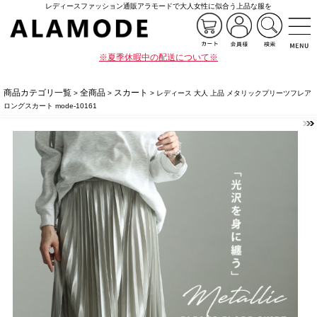
レディースファッション通販アラモードで大人女性に似合う上品な服を
※夏季休暇中の配送について※
商品カテゴリ一覧
全商品
スカート
>
>
> レディース 大人 上品 メタリックプリーツフレア
ロングスカート mode-10161