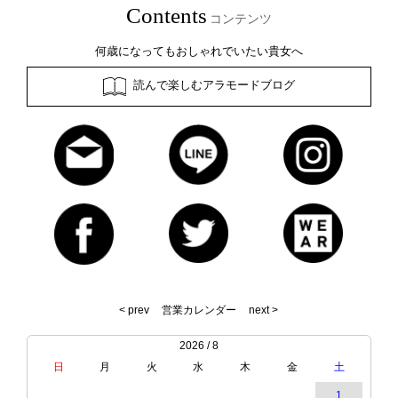
Contents
コンテンツ
何歳になってもおしゃれでいたい貴女へ
読んで楽しむアラモードブログ
< prev
営業カレンダー
next >
2026 / 8
日
月
火
水
木
金
土
1