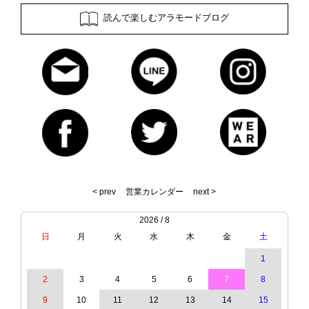
読んで楽しむアラモードブログ
< prev
営業カレンダー
next >
2026 / 8
日
月
火
水
木
金
土
1
2
3
4
5
6
7
8
9
10
11
12
13
14
15