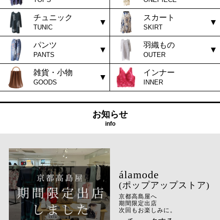
チュニック
スカート
TUNIC
SKIRT
パンツ
羽織もの
PANTS
OUTER
雑貨・小物
インナー
GOODS
INNER
お知らせ
info
(ポップアップストア)
京都高島屋へ
期間限定出店
次回もお楽しみに。