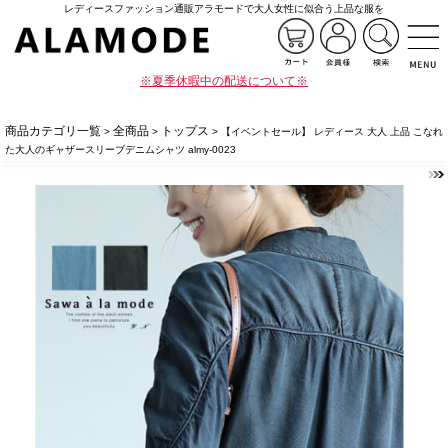
レディースファッション通販アラモードで大人女性に似合う上品な服を
※夏季休暇中の配送について※
商品カテゴリ一覧
全商品
トップス
>
>
> 【イベントセール】 レディース 大人 上品 こなれ
た大人のギャザースリーブデニムシャツ almy-0023