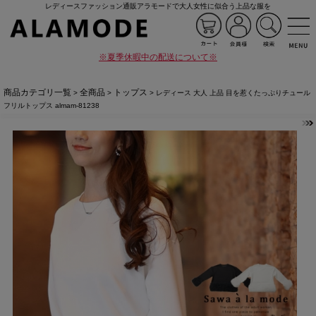
レディースファッション通販アラモードで大人女性に似合う上品な服を
※夏季休暇中の配送について※
商品カテゴリ一覧
全商品
トップス
>
>
> レディース 大人 上品 目を惹くたっぷりチュール
フリルトップス almam-81238