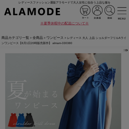
レディースファッション通販アラモードで大人女性に似合う上品な服を
※夏季休暇中の配送について※
商品カテゴリ一覧
全商品
ワンピース
>
>
> レディース 大人 上品 ショルダーフリルAライ
ンワンピース【6月1日20時販売新作】 almam-330380