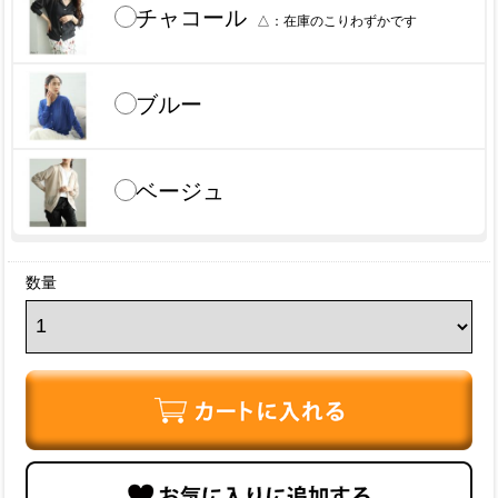
チャコール
△
ブルー
ベージュ
数量