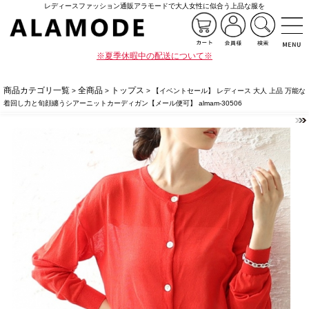
レディースファッション通販アラモードで大人女性に似合う上品な服を
※夏季休暇中の配送について※
商品カテゴリ一覧
全商品
トップス
>
>
> 【イベントセール】 レディース 大人 上品 万能な
着回し力と旬顔纏うシアーニットカーディガン【メール便可】 almam-30506