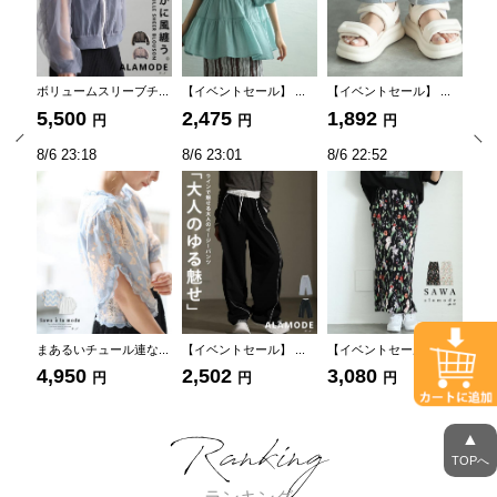
..
異素材フリルシアーブ...
【イベントセール】 ...
上品に首元を隠してく...
【イ
8,250
3,556
2,750
2,
8/6 22:45
8/6 22:45
8/6 22:45
8/6
..
【イベントセール】 ...
【イベントセール】 ...
上品に首元を隠してく...
【イ
3,556
2,795
2,750
2,
Ranking
▲
TOPへ