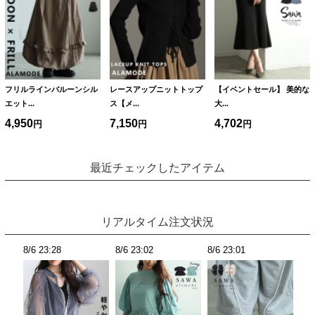
フリルラインバルーンシル
レースアップニットトップ
【イベントセール】 美的な
エット...
ス【メ...
大...
4,950
7,150
4,702
最近チェックしたアイテム
リアルタイム注文状況
8/6 22:52
8/6 22:45
8/6 22:45
8/6