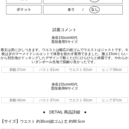
試着コメント
身長150cm/40代
普段着用Sサイズ
着丈は床に少しつきます。ウエストは幅広の総ゴムでウエストはジャストです。６
枚はぎのマーメイドシルエットで体形を拾わず着用できました。膝上15cmくらい
から別生地がドッキングしたデザインで動くたびにひらひらと綺麗です。やわらか
いダンボール生地で肌触り良かったです。
肩幅:37cm
バスト:81cm
ウエスト:62cm
ヒップ:88cm
身長155cm/40代
普段着用Mサイズ
肩幅:40cm
バスト:87cm
ウエスト:65cm
ヒップ:87cm
● DETAIL 商品詳細 ●
【サイズ】
ウエスト 約30cm(総ゴム) 丈 約88.5cm