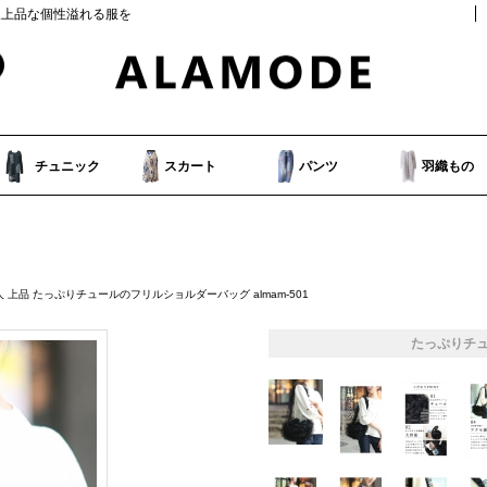
人上品な個性溢れる服を
チュニック
スカート
パンツ
羽織もの
 上品 たっぷりチュールのフリルショルダーバッグ almam-501
たっぷりチ