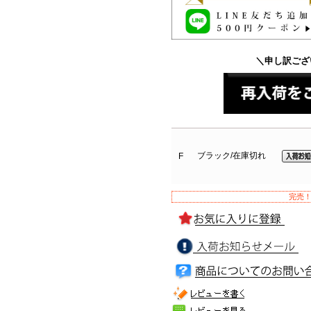
＼申し訳ござ
ブラック/在庫切れ
F
完売