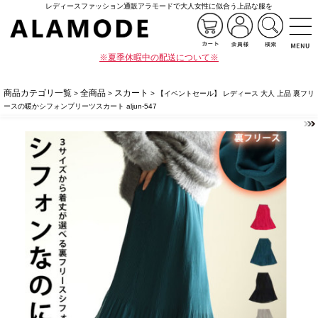
レディースファッション通販アラモードで大人女性に似合う上品な服を
※夏季休暇中の配送について※
商品カテゴリ一覧
全商品
スカート
>
>
> 【イベントセール】 レディース 大人 上品 裏フリ
ースの暖かシフォンプリーツスカート aljun-547