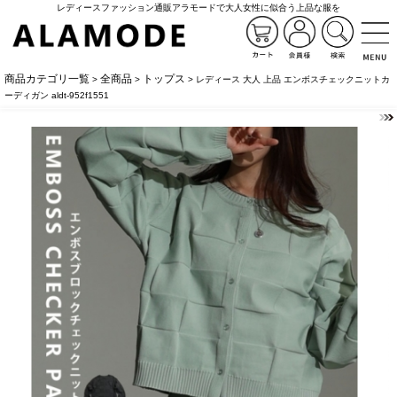
レディースファッション通販アラモードで大人女性に似合う上品な服を
商品カテゴリ一覧
全商品
トップス
>
>
> レディース 大人 上品 エンボスチェックニットカ
ーディガン aldt-952f1551