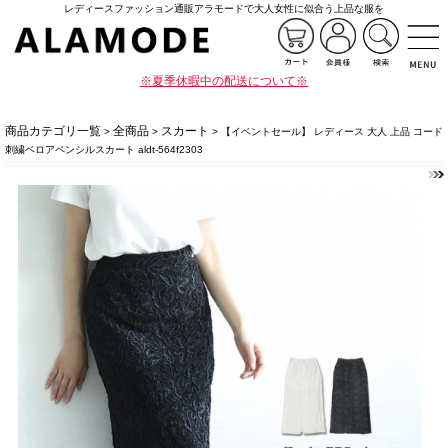
レディースファッション通販アラモードで大人女性に似合う上品な服を
※夏季休暇中の配送について※
商品カテゴリ一覧
全商品
スカート
>
>
> 【イベントセール】 レディース 大人 上品 コード
刺繍ベロアペンシルスカート aldt-564f2303