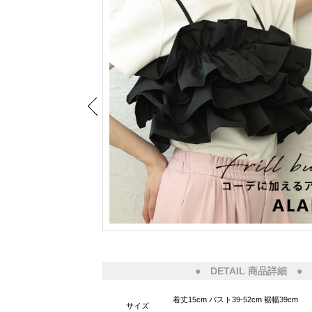
● DETAIL 商品詳細 ●
着丈15cm バスト39-52cm 裾幅39cm
サイズ