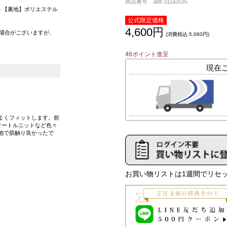
商品番号 aldt-311a3535
% 【裏地】ポリエステル
公式限定価格
4,600円
場合がございますが、
(消費税込:5,060円)
46ポイント進呈
よくフィットします。前
タートルニットなど色々
地で肌触り良かったで
お買い物リストは1週間でリセッ