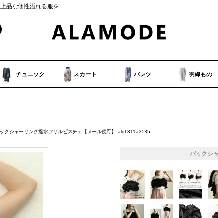
人上品な個性溢れる服を
チュニック
スカート
パンツ
羽織もの
ックシャーリング撥水フリルビスチェ【メール便可】 aldt-311a3535
バックシ