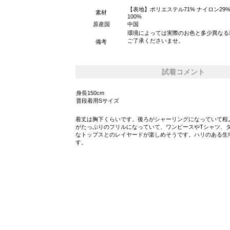
【表地】ポリエステル71% ナイロン29
素材
100%
原産国
中国
環境によっては実際のお色と多少異なる
ご了承くださいませ。
備考
試着コメント
身長150cm
普段着用Sサイズ
着丈は胸下くらいです。後ろがシャーリングになっていて程
がたっぷりのフリルになっていて、ワンピースやTシャツ、
なトップスとのレイヤードが楽しめそうです。ハリのある生
す。