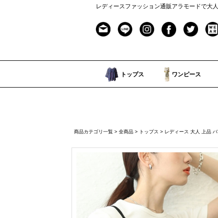
レディースファッション通販アラモードで大
トップス
ワンピース
商品カテゴリ一覧
>
全商品
>
トップス
> レディース 大人 上品 バ