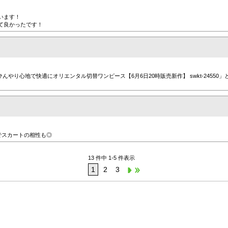
います！
て良かったです！
ひんやり心地で快適にオリエンタル切替ワンピース【6月6日20時販売新作】 swkt-2455
でスカートの相性も◎
13 件中 1-5 件表示
1
2
3