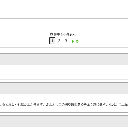
13 件中 1-5 件表示
1
2
3
せるとおしゃれ度が上がります。ぷよぷよ二の腕や露出多めを全く気にせず、なおかつ上品