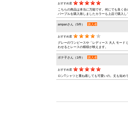
おすすめ度
こちらの商品は本当に万能です。何にでも良く合
パープルを購入致しましたカラーも上品で購入し
ampanさん（5件）
購入者
おすすめ度
グレーのワンピースや「レディース 大人 モード 
わせるとレースの模様が映えます。
ポテ子さん（1件）
購入者
おすすめ度
ロンTシャツと重ね着しても可愛いの。丈も短め