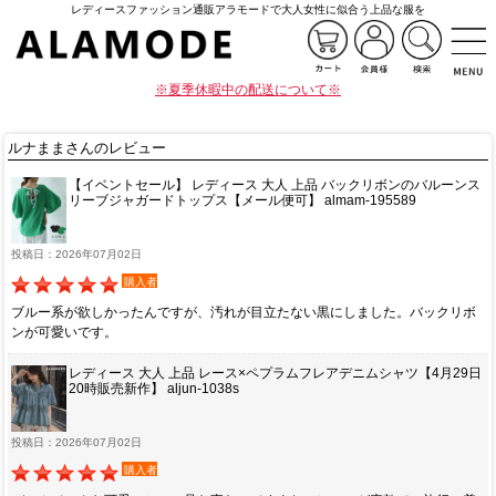
レディースファッション通販アラモードで大人女性に似合う上品な服を
※夏季休暇中の配送について※
ルナままさんのレビュー
【イベントセール】 レディース 大人 上品 バックリボンのバルーンス
リーブジャガードトップス【メール便可】 almam-195589
投稿日：2026年07月02日
購入者
ブルー系が欲しかったんですが、汚れが目立たない黒にしました。バックリボ
ンが可愛いです。
レディース 大人 上品 レース×ペプラムフレアデニムシャツ【4月29日
20時販売新作】 aljun-1038s
投稿日：2026年07月02日
購入者