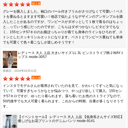
購入者
グレーを購入しました。袖口のバール付きフリルがさりげなくて可愛い！ベス
トを重ねるとますます可愛い！他店で似たようなデザインのアンサンブルを購
入したことがあるのですが、ワンピースがダボッとして１枚で着るのはちょっ
と…っていう感じだったのですが、こちらはダボつかないしピタピタでもな
く、155センチ57キロのお腹ぽっちゃりが着ても身体のラインをひろわず、ス
トンとしたスッキリシルエットになります。ベストとワンピース重ねても単体
でも可愛くて色々着こなしが楽しめそうです！
レディース 大人 上品 大きいサイズ LL 3L ピンストライプ柄２WAYト
ップス mode-3057
投稿日：2024年04月21日
購入者
インスタでモデルさんが着用されていたのを見て、かわいくてずっと気になっ
ていて、可愛すぎちゃうかなとか悩みつつ、やっぱり欲しくて購入。155セン
チ57キロですが、ゆったり着られます。落ち着いたお色のストライプなので、
50代後半でも大人可愛く着られます。これからの時期、出番が多くなりそうで
す。
【イベントセール】 レディース 大人 上品 【低身長さんサイズ対応】
優しげなお花プリントのデニムパンツ mode-9141