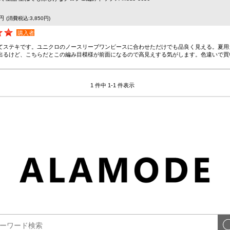
0円
(消費税込:3,850円)
購入者
てステキです。ユニクロのノースリーブワンピースに合わせただけでも品良く見える。夏用
出るけど、こちらだとこの編み目模様が前面になるので高見えする気がします。色違いで買
1 件中 1-1 件表示