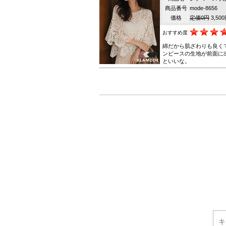
商品番号
mode-8656
価格
定価0円
3,50
おすすめ度
綿だから肌ざわりも良く
ンピースの生地が前面に
といいな。