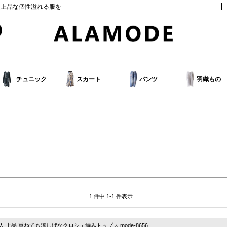
人上品な個性溢れる服を
チュニック
スカート
パンツ
羽織もの
1 件中 1-1 件表示
人 上品 重ねても涼しげなクロシェ編みトップス mode-8656