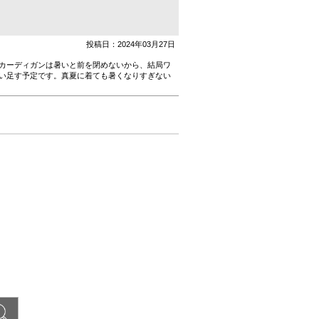
投稿日：2024年03月27日
カーディガンは暑いと前を閉めないから、結局ワ
い足す予定です。真夏に着ても暑くなりすぎない