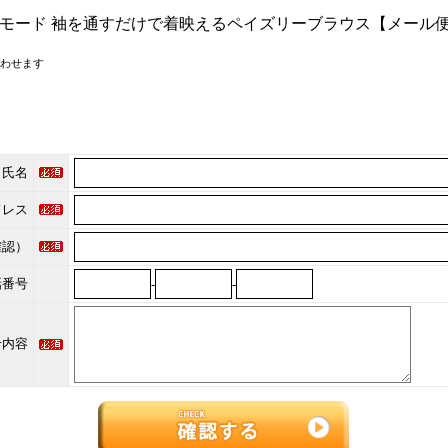
 モード 袖を通すだけで着映えるペイズリーブラウス【メール便可】 
わせます
氏名
ドレス
確認）
話番号
-
-
せ内容