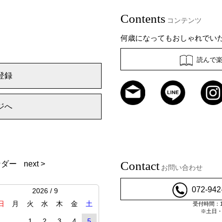
Contents
コンテンツ
何歳になってもおしゃれでい
読んで
登録
ジへ
Contact
ンダー
next >
お問い合わせ
072-942
2026 / 9
日
月
火
水
木
金
土
受付時間：10
※土日
1
2
3
4
5