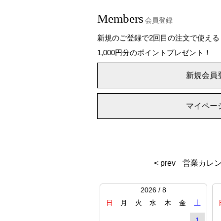
Members
会員登録
新規のご登録で2回目の注文で使える
1,000円分のポイントプレゼント！
新規会員
マイペー
< prev
営業カレ
2026 / 8
日
月
火
水
木
金
土
1