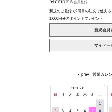
Members
会員登録
新規のご登録で2回目の注文で使える
1,000円分のポイントプレゼント！
新規会員
マイペー
< prev
営業カレ
2026 / 8
日
月
火
水
木
金
土
1
2
3
4
5
6
7
8