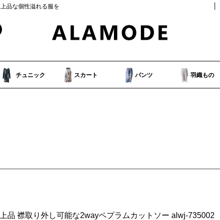
人上品な個性溢れる服を
チュニック
スカート
パンツ
羽織もの
上品 襟取り外し可能な2wayペプラムカットソー alwj-735002