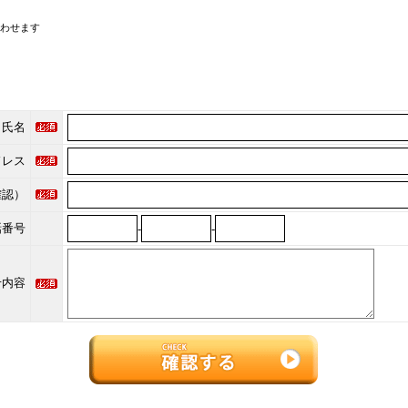
わせます
氏名
ドレス
確認）
話番号
-
-
せ内容