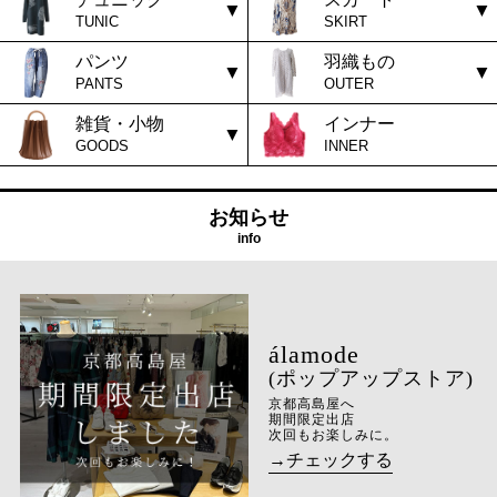
TUNIC
SKIRT
パンツ
羽織もの
PANTS
OUTER
雑貨・小物
インナー
GOODS
INNER
お知らせ
info
(ポップアップストア)
京都高島屋へ
期間限定出店
次回もお楽しみに。
→チェックする