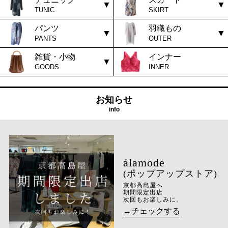
TUNIC
SKIRT
パンツ
羽織もの
PANTS
OUTER
雑貨・小物
インナー
GOODS
INNER
お知らせ
info
(ポップアップストア)
京都高島屋へ
期間限定出店
次回もお楽しみに。
→チェックする