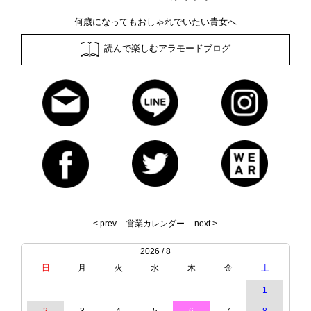
何歳になってもおしゃれでいたい貴女へ
読んで楽しむアラモードブログ
< prev
営業カレンダー
next >
2026 / 8
日
月
火
水
木
金
土
1