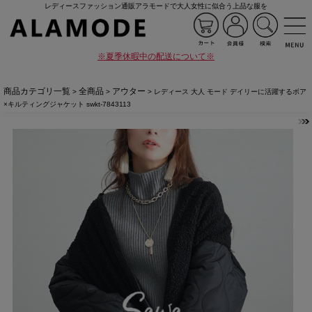
レディースファッション通販アラモードで大人女性に似合う上品な服を
※夏季休暇中の配送について※
商品カテゴリ一覧
全商品
アウター
>
>
> レディース 大人 モード デイリーに活躍するボア
×キルティングジャケット swkt-7843113