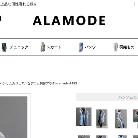
人上品な個性溢れる服を
チュニック
スカート
パンツ
羽織もの
 ハンサムカジュアルなデニム切替アウター smode-7493
ハンサムカ