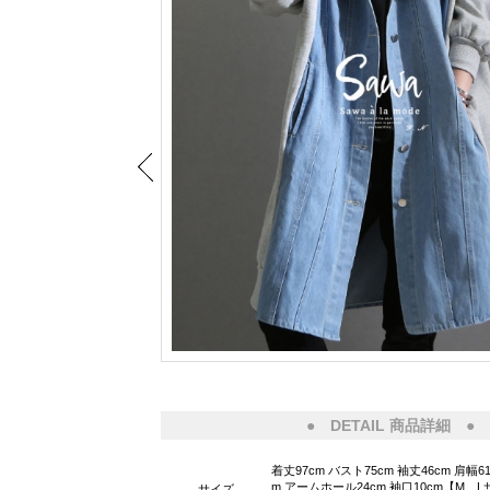
● DETAIL 商品詳細 ●
着丈97cm バスト75cm 袖丈46cm 肩幅61
m アームホール24cm 袖口10cm【M、
サイズ