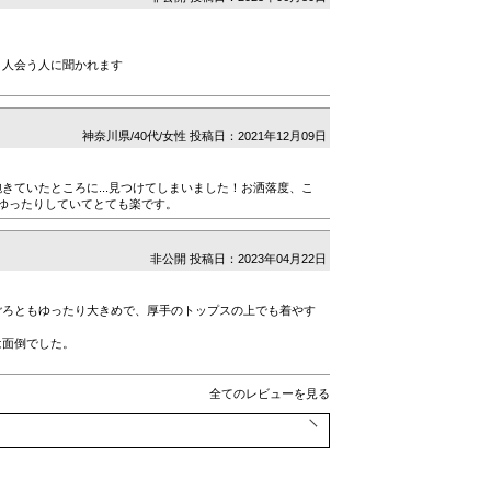
う人会う人に聞かれます
神奈川県/40代/女性
投稿日：2021年12月09日
きていたところに...見つけてしまいました！お洒落度、こ
ゆったりしていてとても楽です。
非公開
投稿日：2023年04月22日
ごろともゆったり大きめで、厚手のトップスの上でも着やす
は面倒でした。
全てのレビューを見る