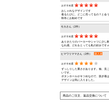
おすすめ度
おしゃれなデザインです
着るたびに、どこに売ってるの？と会
秋冬にお勧めです
モカさん（2件）
おすすめ度
ありきたりのパーカーやシャツに少し飽
なれ感、どれをとっても私の好みです♪
ヒマワリママさん（2件）
購入者
おすすめ度
ずっしりした重さがあります。袖、見
いです。
ボタンホールがキツめなので、脱ぎ着
デザインは気に入りました。
商品のご注文、返品交換について