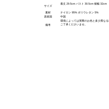
着丈 29.5cm バスト 30.5cm 裾幅 32cm
サイズ
素材
ナイロン 95% ポリウレタン 5%
原産国
中国
環境によっては実際のお色と多少異なる
ご了承くださいませ。
備考