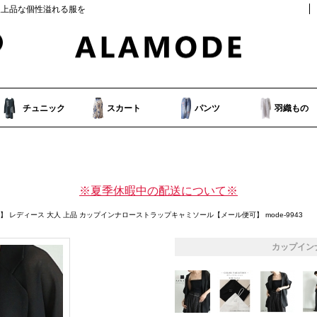
人上品な個性溢れる服を
チュニック
スカート
パンツ
羽織もの
※夏季休暇中の配送について※
】 レディース 大人 上品 カップインナローストラップキャミソール【メール便可】 mode-9943
カップイン