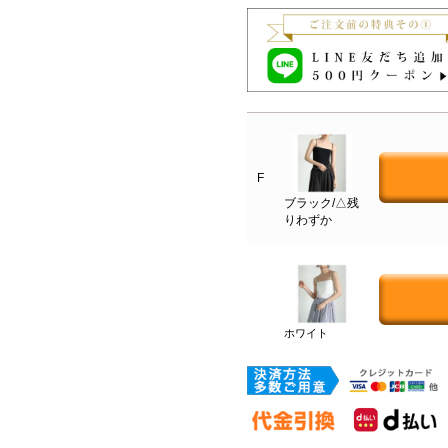
F
ブラック/△残
りわずか
ホワイト