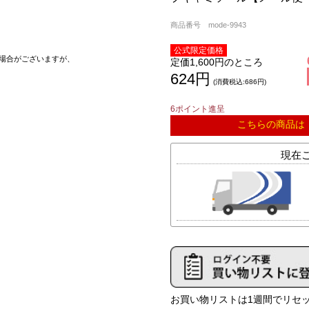
商品番号 mode-9943
公式限定価格
場合がございますが、
定価1,600円
624円
(消費税込:686円)
6ポイント進呈
こちらの商品は
お買い物リストは1週間でリセッ