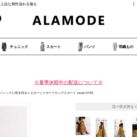
人上品な個性溢れる服を
チュニック
スカート
パンツ
羽織もの
※夏季休暇中の配送について※
花々シックに咲き誇るイエロージャガードロングスカート mode-6766
花々咲き誇る