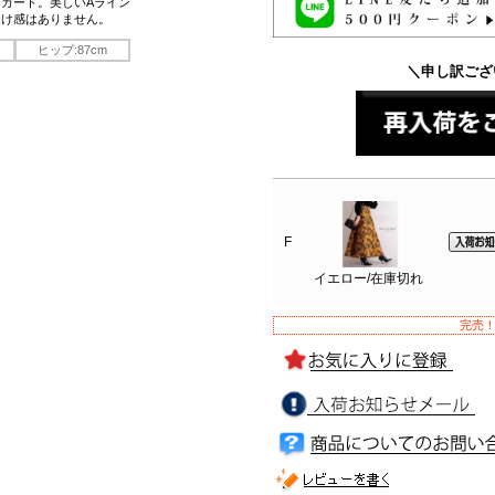
カート。美しいAライン
透け感はありません。
ヒップ:87cm
＼申し訳ござ
F
イエロー/在庫切れ
完売