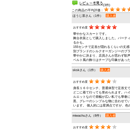
(3件)
この商品の平均評価：
ほうじ茶さん（1件）
購入者
おすすめ度
華やかなスカートです。
舞台衣装として購入しました。パーテ
るかも。
155センチで足首が隠れるくらいの丈
別ブランドのシルクオーガンジーのブ
華やかに決まり、店員さんが思わず歓
ベルト風の飾りはチープな印象があっ
skskさん（1件）
購入者
おすすめ度
身長１６０センチ、普通体型で足首丈
どこに着て行っても誉められます。ハ
ルエットなので肩幅が広い私でも華奢
黒、グレーのシンプルな物に合わせて
います。 個人的には星満点ですが、色
miwachuさん（8件）
購入者
おすすめ度