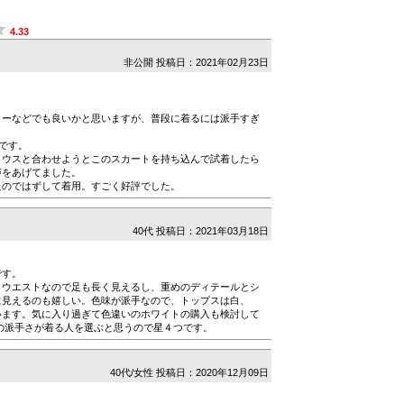
4.33
非公開
投稿日：2021年02月23日
ィーなどでも良いかと思いますが、普段に着るには派手すぎ
感です。
ラウスと合わせようとこのスカートを持ち込んで試着したら
声をあげてました。
たのではずして着用。すごく好評でした。
40代
投稿日：2021年03月18日
です。
イウエストなので足も長く見えるし、重めのディテールとシ
に見えるのも嬉しい。色味が派手なので、トップスは白、
います。気に入り過ぎて色違いのホワイトの購入も検討して
の派手さが着る人を選ぶと思うので星４つです。
40代/女性
投稿日：2020年12月09日