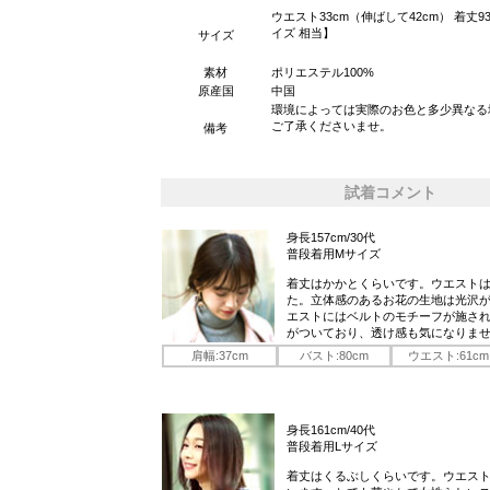
ウエスト33cm（伸ばして42cm） 着丈93c
イズ 相当】
サイズ
素材
ポリエステル100%
原産国
中国
環境によっては実際のお色と多少異なる
ご了承くださいませ。
備考
試着コメント
身長157cm/30代
普段着用Mサイズ
着丈はかかとくらいです。ウエスト
た。立体感のあるお花の生地は光沢
エストにはベルトのモチーフが施さ
がついており、透け感も気になりま
肩幅:37cm
バスト:80cm
ウエスト:61cm
身長161cm/40代
普段着用Lサイズ
着丈はくるぶしくらいです。ウエス