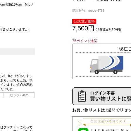
m 裾幅107cm【M Lサ
商品番号 mode-6766
公式限定価格
7,500円
場合がございますが、
(消費税込:8,250円)
75ポイント進呈
は少しゆとりがありまし
があり、とても上品。ウ
れています。短めの裏地
せんでした。
ヒップ:84cm
お買い物リストは1週間でリセッ
トはファスナーになって