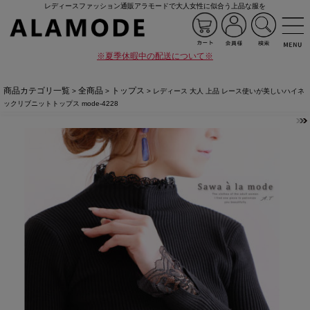
レディースファッション通販アラモードで大人女性に似合う上品な服を
※夏季休暇中の配送について※
商品カテゴリ一覧
全商品
トップス
>
>
> レディース 大人 上品 レース使いが美しいハイネ
ックリブニットトップス mode-4228