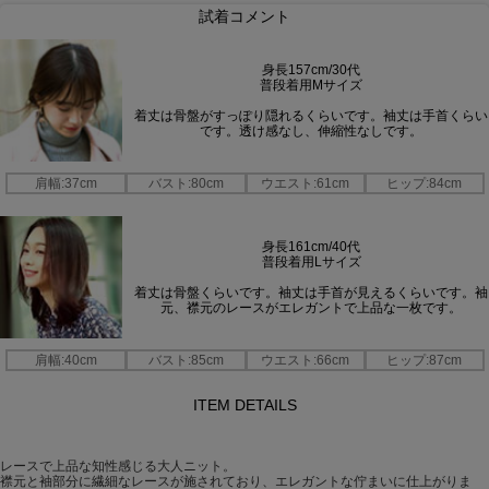
試着コメント
身長157cm/30代
普段着用Mサイズ
着丈は骨盤がすっぽり隠れるくらいです。袖丈は手首くらい
です。透け感なし、伸縮性なしです。
肩幅:37cm
バスト:80cm
ウエスト:61cm
ヒップ:84cm
身長161cm/40代
普段着用Lサイズ
着丈は骨盤くらいです。袖丈は手首が見えるくらいです。袖
元、襟元のレースがエレガントで上品な一枚です。
肩幅:40cm
バスト:85cm
ウエスト:66cm
ヒップ:87cm
ITEM DETAILS
商品コメント
レースで上品な知性感じる大人ニット。
襟元と袖部分に繊細なレースが施されており、エレガントな佇まいに仕上がりま