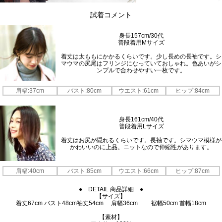
試着コメント
身長157cm/30代
普段着用Mサイズ
着丈は太ももにかかるくらいです。少し長めの長袖です。シ
マウマの尻尾はフリンジになっていておしゃれ。色あいがシ
ンプルで合わせやすい一枚です。
肩幅:37cm
バスト:80cm
ウエスト:61cm
ヒップ:84cm
身長161cm/40代
普段着用Lサイズ
着丈はお尻が隠れるくらいです。長袖です。シマウマ模様が
かわいいのに上品。ニットなので伸縮性があります。
肩幅:40cm
バスト:85cm
ウエスト:66cm
ヒップ:87cm
● DETAIL 商品詳細 ●
【サイズ】
着丈67cm バスト48cm袖丈54cm 肩幅36cm 裾幅50cm 首幅18cm
【素材】