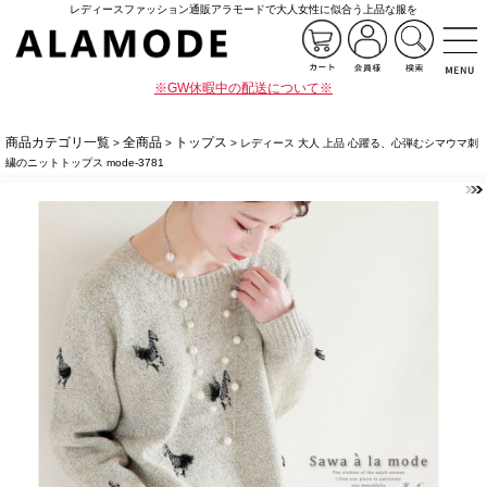
レディースファッション通販アラモードで大人女性に似合う上品な服を
※GW休暇中の配送について※
商品カテゴリ一覧
全商品
トップス
>
>
> レディース 大人 上品 心躍る、心弾むシマウマ刺
繍のニットトップス mode-3781