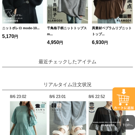
ニットボレロ mode-10...
千鳥格子柄ニットトップス
異素材ペプラムリブニット
m...
トップ...
5,170
4,950
6,930
最近チェックしたアイテム
リアルタイム注文状況
8/6 22:45
8/6 22:45
8/6 22:45
8/6
▲
TOPへ