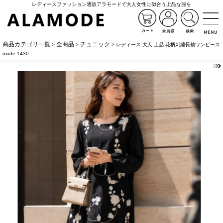
レディースファッション通販アラモードで大人女性に似合う上品な服を
商品カテゴリ一覧
全商品
チュニック
>
>
> レディース 大人 上品 花柄刺繍長袖ワンピース
mode-1430