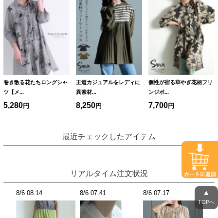
巻き散る花たちロングシャ
王道カジュアルをレディに
個性が宿る華やぎ花柄フリ
ツ【メ...
異素材...
ンジボ...
5,280
8,250
7,700
最近チェックしたアイテム
リアルタイム注文状況
▲
8/6 07:14
8/6 07:11
8/6 06:46
8/6
TOPへ