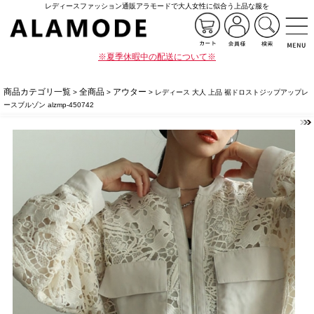
レディースファッション通販アラモードで大人女性に似合う上品な服を
※夏季休暇中の配送について※
商品カテゴリ一覧
全商品
アウター
>
>
> レディース 大人 上品 裾ドロストジップアップレ
ースブルゾン alzmp-450742