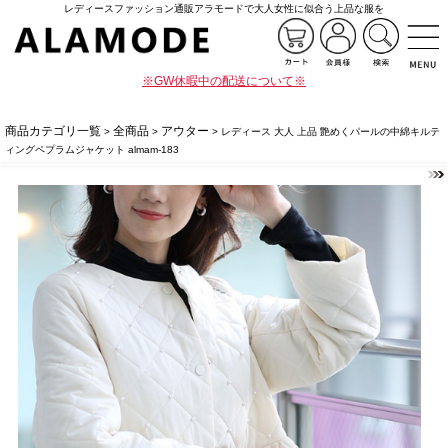
レディースファッション通販アラモードで大人女性に似合う上品な服を
※GW休暇中の配送について※
商品カテゴリ一覧
全商品
アウター
>
>
> レディース 大人 上品 艶めくパールの中綿キルテ
ィングペプラムジャケット almam-183