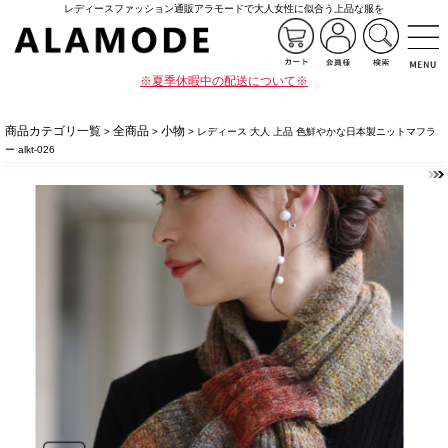
レディースファッション通販アラモードで大人女性に似合う上品な服を
※夏季休暇中の配送について※
商品カテゴリ一覧
全商品
小物
>
>
> レディース 大人 上品 色鮮やかな日本製ニットマフラ
ー alkt-026